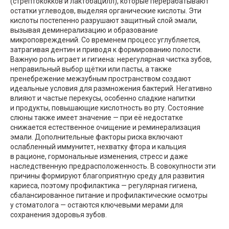
(стрептококков и лактобацилл), которые перерабатывают
остатки углеводов, выделяя органические кислоты. Эти
кислоты постепенно разрушают защитный слой эмали,
вызывая деминерализацию и образование
микроповреждений. Со временем процесс углубляется,
затрагивая дентин и приводя к формированию полости.
Важную роль играет и гигиена: нерегулярная чистка зубов,
неправильный выбор щётки или пасты, а также
пренебрежение межзубным пространством создают
идеальные условия для размножения бактерий. Негативно
влияют и частые перекусы, особенно сладкие напитки
и продукты, повышающие кислотность во рту. Состояние
слюны также имеет значение — при её недостатке
снижается естественное очищение и реминерализация
эмали. Дополнительные факторы риска включают
ослабленный иммунитет, нехватку фтора и кальция
в рационе, гормональные изменения, стресс и даже
наследственную предрасположенность. В совокупности эти
причины формируют благоприятную среду для развития
кариеса, поэтому профилактика — регулярная гигиена,
сбалансированное питание и профилактические осмотры
у стоматолога — остаются ключевыми мерами для
сохранения здоровья зубов.