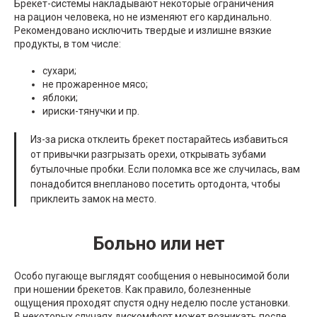
Брекет-системы накладывают некоторые ограничения
на рацион человека, но не изменяют его кардинально.
Рекомендовано исключить твердые и излишне вязкие
продукты, в том числе:
сухари;
не прожаренное мясо;
яблоки;
ириски-тянучки и пр.
Из-за риска отклеить брекет постарайтесь избавиться
от привычки разгрызать орехи, открывать зубами
бутылочные пробки. Если поломка все же случилась, вам
понадобится внепланово посетить ортодонта, чтобы
приклеить замок на место.
Больно или нет
Особо пугающе выглядят сообщения о невыносимой боли
при ношении брекетов. Как правило, болезненные
ощущения проходят спустя одну неделю после установки.
В некоторых случаях дискомфорт может возникать после